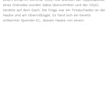
eines Dreirades wurden dabei überschritten und der CityEL
landete auf dem Dach. Die Folge war ein Totalschaden an der
Haube und am Überrollbügel. Es fand sich ein bereits
entkernter Spender-EL, dessen Haube von einem
ramponierten Zustand aufgearbeitet wurde. Bei dieser
Gelegenheit musste auch die Batterietechnik vollständig
ausgetauscht werden. Seit Mai 2023 fährt er dadurch besser
denn je.
Carl
El-Flippo Kontakt